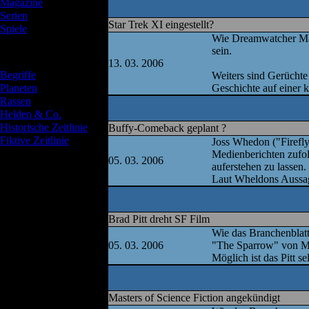
Magazine
Serien
Star Trek XI eingestellt?
Spiele
Wie Dreamwatcher Maga
sein.
Verzeichnisse
13. 03. 2006
Begriffe
Weiters sind Gerüchte 
Planeten
Geschichte auf einer 
Rassen
Helden & Co.
Historische Zeitlinie
Buffy-Comeback geplant ?
Fiktive Zeitlinie
Joss Whedon ("Firefly
Medienberichten zufo
05. 03. 2006
auferstehen zu lassen.
Laut Wheldons Aussage
Brad Pitt dreht SF Film
Wie das Branchenblatt
05. 03. 2006
"The Sparrow" von Ma
Möglich ist das Pitt se
Masters of Science Fiction angekündigt