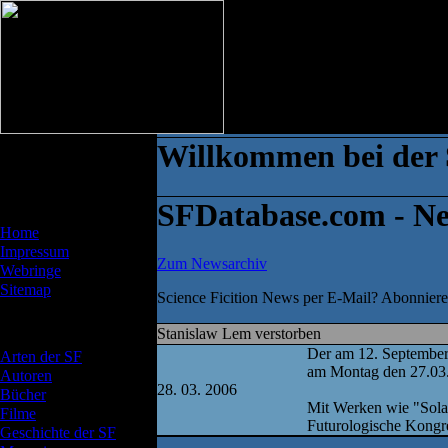
Willkommen bei der 
SFDatabase.com - N
Menü
Home
Impressum
Zum Newsarchiv
Webringe
Sitemap
Science Ficition News per E-Mail? Abonnier
Artikel
Stanislaw Lem verstorben
Der am 12. September
Arten der SF
am Montag den 27.03.2
Autoren
28. 03. 2006
Bücher
Mit Werken wie "Solar
Filme
Futurologische Kongre
Geschichte der SF