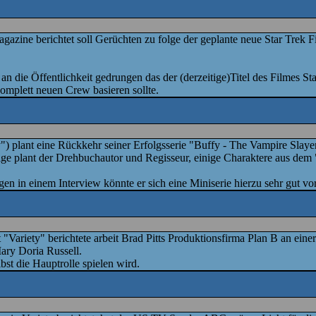
zine berichtet soll Gerüchten zu folge der geplante neue Star Trek Fi
an die Öffentlichkeit gedrungen das der (derzeitige)Titel des Filmes St
komplett neuen Crew basieren sollte.
") plant eine Rückkehr seiner Erfolgsserie "Buffy - The Vampire Slaye
lge plant der Drehbuchautor und Regisseur, einige Charaktere aus de
n in einem Interview könnte er sich eine Miniserie hierzu sehr gut vor
 "Variety" berichtete arbeit Brad Pitts Produktionsfirma Plan B an ei
ry Doria Russell.
lbst die Hauptrolle spielen wird.