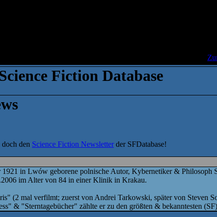
| Herzlich Willkommen |
Zu
Science Fiction Database
ews
e doch den
Science Fiction Newsletter
der SFDatabase!
 1921 in Lwów geborene polnische Autor, Kybernetiker & Philosoph S
006 im Alter von 84 in einer Klinik in Krakau.
is" (2 mal verfilmt; zuerst von Andrei Tarkowski, später von Steven 
ss" & "Sterntagebücher" zählte er zu den größten & bekanntesten (SF