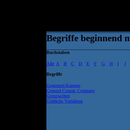
Begriffe beginnend 
Buchstaben
Alle
A
B
C
D
E
F
G
H
I
J
Begriffe
Gegenpol-Kanone
General Cosmic Company
Grenzwelten
Göttliche Vorfahren