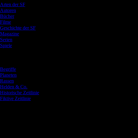
Arten der SF
Autoren
Bücher
Filme
Geschichte der SF
Magazine
Serien
Spiele
Verzeichnisse
Begriffe
Planeten
Rassen
Helden & Co.
Historische Zeitlinie
Fiktive Zeitlinie