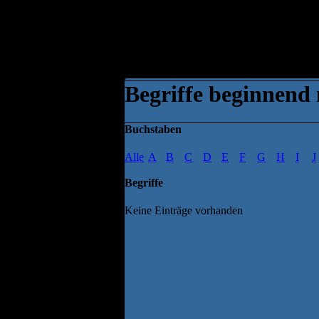
Begriffe beginnend 
Buchstaben
Alle
A
B
C
D
E
F
G
H
I
J
Begriffe
Keine Einträge vorhanden