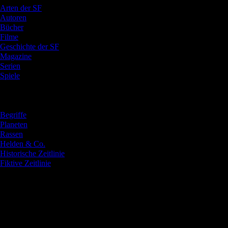
Arten der SF
Autoren
Bücher
Filme
Geschichte der SF
Magazine
Serien
Spiele
Verzeichnisse
Begriffe
Planeten
Rassen
Helden & Co.
Historische Zeitlinie
Fiktive Zeitlinie